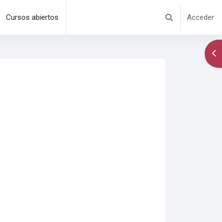
Cursos abiertos
Acceder
Selector de búsq
Abr