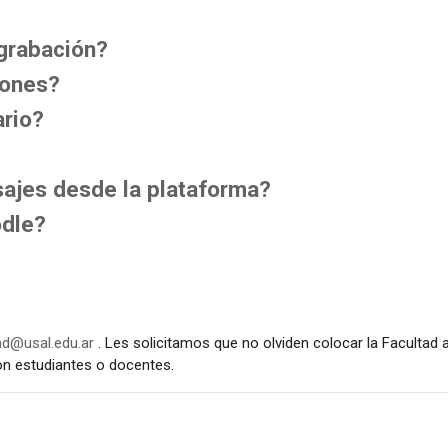
grabación?
iones?
ario?
ajes desde la plataforma?
dle?
d@usal.edu.ar
. Les solicitamos que no olviden colocar la Facultad a
son estudiantes o docentes.