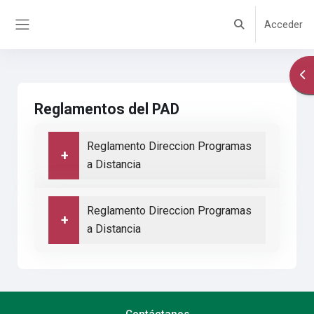
Salta al contenido principal
Acceder
Selector de búsq
Panel lateral
Abr
Reglamentos del PAD
Reglamento Direccion Programas
a Distancia
Reglamento Direccion Programas
a Distancia